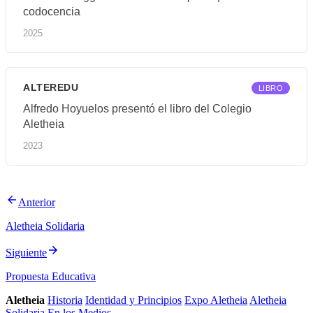
codocencia
2025
ALTEREDU
LIBRO
Alfredo Hoyuelos presentó el libro del Colegio
Aletheia
2023
Anterior
Aletheia Solidaria
Siguiente
Propuesta Educativa
Aletheia
Historia
Identidad y Principios
Expo Aletheia
Aletheia
Solidaria
En los Medios