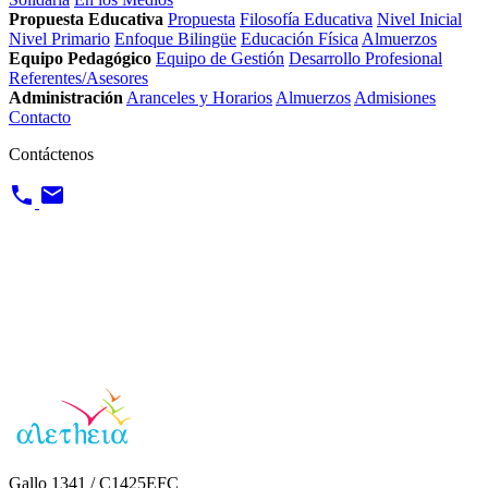
Propuesta Educativa
Propuesta
Filosofía Educativa
Nivel Inicial
Nivel Primario
Enfoque Bilingüe
Educación Física
Almuerzos
Equipo Pedagógico
Equipo de Gestión
Desarrollo Profesional
Referentes/Asesores
Administración
Aranceles y Horarios
Almuerzos
Admisiones
Contacto
Contáctenos
Gallo 1341 / C1425EFC