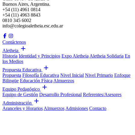
Buenos Aires, Argentina.
+54 (11) 4961 0814
+54 (11) 4963 8843
0810 345 6002
info@colegioaletheia.esc.edu.ar
Contáctenos
Aletheia
Historia
Identidad y Principios
Expo Aletheia
Aletheia Solidaria
En
los Medios
Propuesta Educativa
Propuesta
Filosofía Educativa
Nivel Inicial
Nivel Primario
Enfoque
Bilingüe
Educación Física
Almuerzos
Equipo Pedagógico
Equipo de Gestión
Desarrollo Profesional
Referentes/Asesores
Administración
Aranceles y Horarios
Almuerzos
Admisiones
Contacto